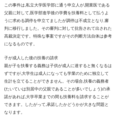
この事件は,私立大学医学部に通う申立人が,開業医である
父親に対して,医学部進学後の学費を扶養料として払うよ
うに求める調停を申立てましたが調停は不成立となり,審
判に移行しました。その審判に対して抗告されて出された
高裁決定です。特殊な事案ですがその判断方法自体は参考
になるものです。
子が成人した後の扶養の請求
親が子を扶養する義務は子供が成人に達すると無くなるは
ずですが,大学生は成人になっても学業のために独立して
生計を立てることができません。その場合,扶養の義務者
(たいていは別居中の父親であることが多いでしょう)の承
諾があれば,大学卒業までの間も扶養料を請求することが
できます。したがって,承諾したかどうかが大きな問題と
なります。