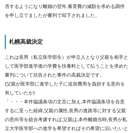
否するようになり離婚の翌年,養育費の減額を求める調停
を申し立てましたが審判で却下されました。
札幌高裁決定
これは長男（私立医学部生）が申立人となり父親を相手と
して医学部進学後の学費を扶養料として払うことを求めた
審判について抗告された事件の高裁決定です。
(父親が医学部に進学した子に追加費用を負担する意向を
有していたか)
「・・・本件協議条項の文言に加え,本件協議条項を合意
するに至った経緯,父親の属性,長男の進路等に対する父親
の意向等を総合考慮すれば,父親は,本件離婚当時,長男が私
立大学医学部への進学を希望すればその希望に沿いたいと