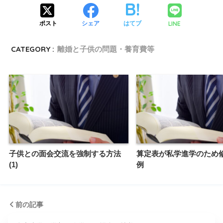
LINE
ポスト
シェア
はてブ
CATEGORY :
離婚と子供の問題・養育費等
子供との面会交流を強制する方法
算定表が私学進学のため
(1)
例
前の記事