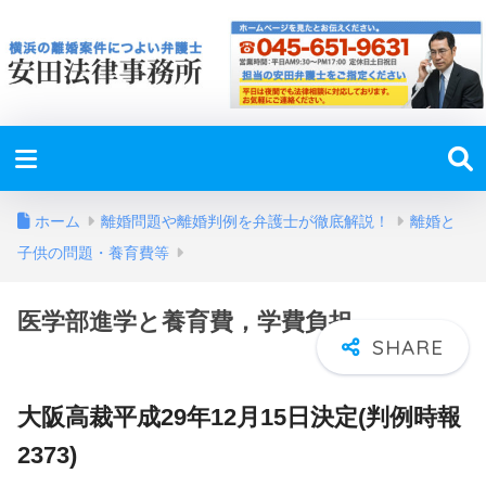
ホーム
離婚問題や離婚判例を弁護士が徹底解説！
離婚と
子供の問題・養育費等
医学部進学と養育費，学費負担
大阪高裁平成29年12月15日決定(判例時報
2373)