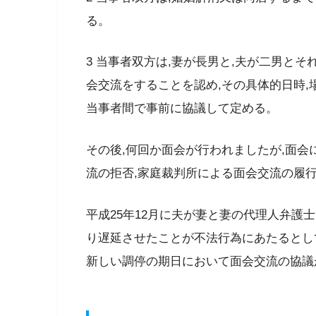
る。
3 当事者双方は,妻が長男と,夫が二男とそ
会交流をすることを認め,その具体的日時,
当事者間で事前に協議して定める。
その後,何回か面会が行われましたが,面
流の拒否,家庭裁判所による面会交流の履
平成25年12月に夫が妻と妻の代理人弁護
り遅延させたことが不法行為にあたるとして
新しい調停の期日において面会交流の協議