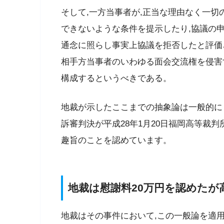
そして,一方当事者が,正当な理由なく一切
できないような条件を提示したり,協議の
通念に照らし事実上協議を拒否したと評価
相手方当事者のいわゆる面会交流権を侵害
構成するというべきである。
地裁が示したここまでの抽象論は一般的に
訴審判決が平成28年1月20日福岡高等裁判所
趣旨のことを認めています。
地裁は慰謝料20万円を認めたが
地裁はその事件において,この一般論を適