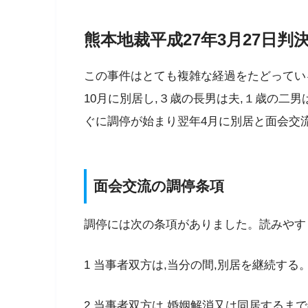
熊本地裁平成27年3月27日判決(
この事件はとても複雑な経過をたどってい
10月に別居し,３歳の長男は夫,１歳の二
ぐに調停が始まり翌年4月に別居と面会交
面会交流の調停条項
調停には次の条項がありました。読みやす
1 当事者双方は,当分の間,別居を継続する
2 当事者双方は,婚姻解消又は同居するま