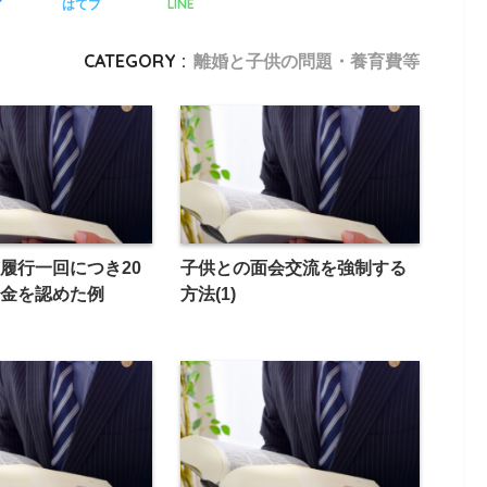
LINE
ア
はてブ
CATEGORY :
離婚と子供の問題・養育費等
履行一回につき20
子供との面会交流を強制する
金を認めた例
方法(1)