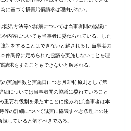
行為に基づく損害賠償請求は理由がない。
,場所,方法等の詳細については当事者間の協議に
方法や内容についても当事者に委ねられている。した
接強制をすることはできないと解されるし,当事者の
,本件調停に定められた協議を実施しないことを理
償請求をすることもできないと解される。
流の実施回数と実施日につき月2回( 原則として第
の詳細については当事者間の協議に委ねていること
め重要な役割を果たすことに鑑みれば,当事者は本
時等の詳細について誠実に協議すべき条理上の注
を負担していると解すべきである。