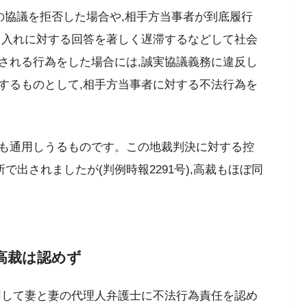
の協議を拒否した場合や,相手方当事者が到底履行
申入れに対する回答を著しく遅滞するなどして社会
される行為をした場合には,誠実協議義務に違反し
するものとして,相手方当事者に対する不法行為を
も通用しうるものです。この地裁判決に対する控
で出されましたが(判例時報2291号),高裁もほぼ同
高裁は認めず
用して妻と妻の代理人弁護士に不法行為責任を認め