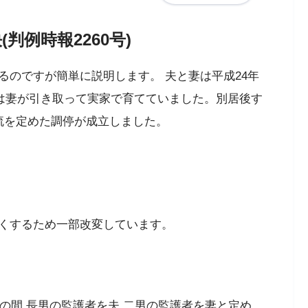
判例時報2260号)
るのですが簡単に説明します。 夫と妻は平成24年
男は妻が引き取って実家で育てていました。別居後す
流を定めた調停が成立しました。
くするため一部改変しています。
。
での間,長男の監護者を夫,二男の監護者を妻と定め