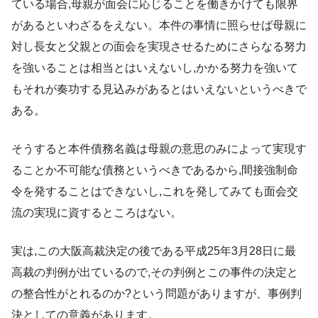
ている場合,母親が面会に応じることを働きかけても限界
があるといわざるをえない。本件の事情に照らせば母親に
対し長女と父親との面会を実現させるためにさらなる努力
を強いることは相当とはいえないし,かかる努力を強いて
もそれが奏功する見込みがあるとはいえないというべきで
ある。
そうすると本件債務名義は母親の意思のみによって実現す
ることか不可能な債務というべきであるから,間接強制命
令を発することはできないし,これを発してみても面会交
流の実現に資するところはない。
実は,この大阪高裁決定の後である平成25年3月28日に最
高裁の判例が出ているので,その判例とこの事件の決定と
の整合性がとれるのか?という問題がありますが、事例判
決としての意義があります。