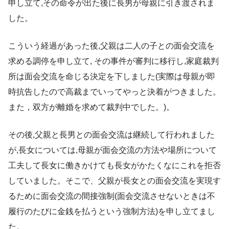
申し立て,その命令が出た後に長男が母親に引き渡されま
した。
こういう経過があった後,父親は二人の子との面会交流を
求める調停を申し立て, その事件が審判に移行し,家庭裁判
所は面会交流を命じる決定を下しました(実際は母親が即
時抗告したので高裁までいってやっと決着がつきました。
また，双方が離婚を求めて裁判中でした。)。
その後,父親と長男との面会交流は継続して行われました
が,長女については,母親が面会交流の方法や場所について
工夫して長女に働きかけても長女がかたくなにこれを拒否
していました。そこで、父親が長女との面会交流を実現す
るために面会交流の間接強制(面会交流させないときは不
履行のたびに金銭を払うという強制方法)を申し立てまし
た。