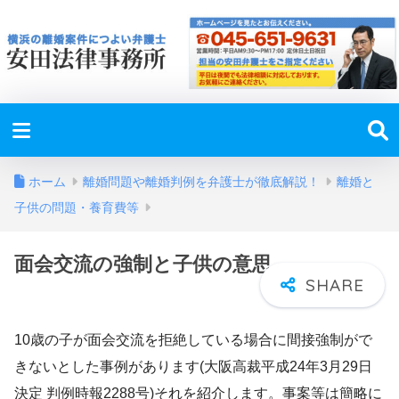
ホーム
離婚問題や離婚判例を弁護士が徹底解説！
離婚と
子供の問題・養育費等
面会交流の強制と子供の意思
10歳の子が面会交流を拒絶している場合に間接強制がで
きないとした事例があります(大阪高裁平成24年3月29日
決定 判例時報2288号)それを紹介します。事案等は簡略に