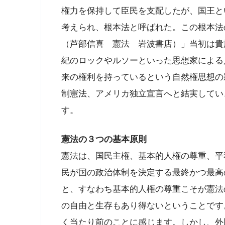
権力を保持して臣民を支配したが、国王と
考えられ、根本法と呼ばれた。この根本法
（芦部信喜 憲法 岩波書店）」当初は貴族
紀のロックやルソーといった思想家による
来の権利を持っているという自然権思想の
制憲法、アメリカ独立宣言へと結実してい
す。
憲法の３つの基本原則
憲法は、国民主権、基本的人権の尊重、平
民が国の政治体制を決定する最終かつ最高
と、すなわち基本的人権の尊重こそが憲法
の自由と生存もあり得ないということです
く当たり前のことに感じます。しかし、外